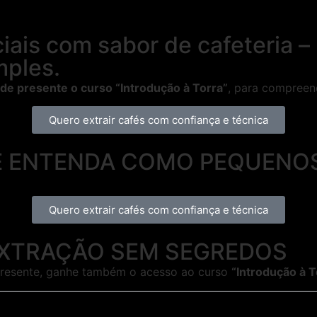
ciais com sabor de cafeteria
mples.
de presente o curso “Introdução à Torra”
, para compreen
Quero extrair cafés com confiança e técnica
 E ENTENDA COMO PEQUENO
Quero extrair cafés com confiança e técnica
o EXTRAÇÃO SEM SEGREDOS
 presente, ganhe também o acesso ao curso
“Introdução à T