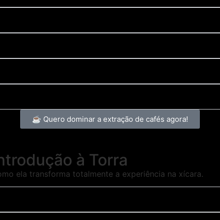
☕ Quero dominar a extração de cafés agora!
trodução à Torra
o ela transforma totalmente a experiência na xícara.