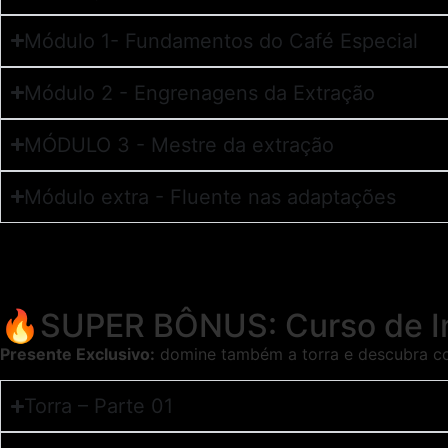
Módulo 1- Fundamentos do Café Especial
Módulo 2 - Engrenagens da Extração
MÓDULO 3 - Mestre da extração
Módulo extra - Fluente nas adaptações
🔥SUPER BÔNUS: Curso de In
Presente Exclusivo:
domine também a torra e descubra com
Torra – Parte 01