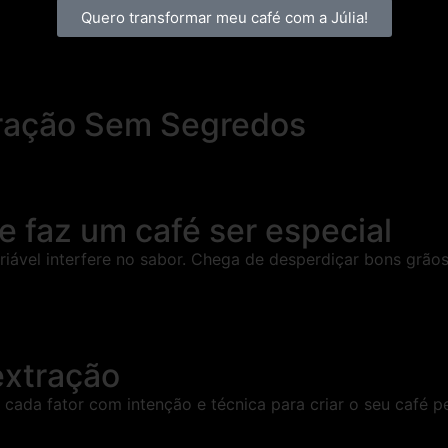
Quero transformar meu café com a Júlia!
ração Sem Segredos
 faz um café ser especial
iável interfere no sabor. Chega de desperdiçar bons grão
extração
da fator com intenção e técnica para criar o seu café pe