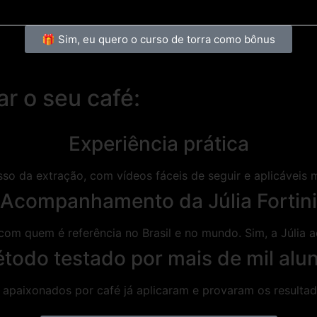
🎁 Sim, eu quero o curso de torra como bônus
ar o seu café:
Experiência prática
sso da extração, com vídeos fáceis de seguir e aplicávei
Acompanhamento da Júlia Fortini
 com quem é referência no Brasil e no mundo. Sim, a Júlia
todo testado por mais de mil alu
apaixonados por café já aplicaram e provaram os resultad