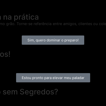
 na prática
mo grão. Torne-se referência entre amigos, clientes ou col
Sim, quero dominar o preparo!
os!
Estou pronto para elevar meu paladar
o sem Segredos?