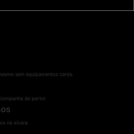
s mesmo sem equipamentos caros.
 acompanha de perto!
nos
os na xícara.