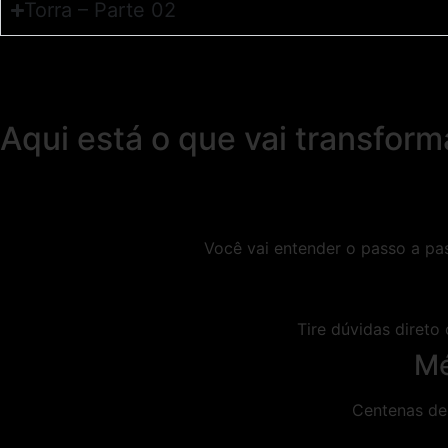
Torra – Parte 02
Aqui está o que vai transform
Você vai entender o passo a pa
Tire dúvidas direto
Mé
Centenas de 